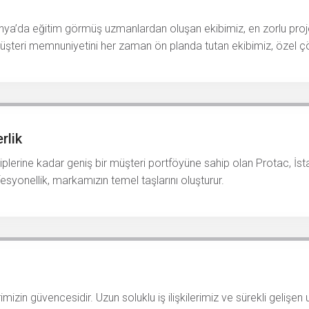
nya’da eğitim görmüş uzmanlardan oluşan ekibimiz, en zorlu projel
üşteri memnuniyetini her zaman ön planda tutan ekibimiz, özel çö
rlik
lerine kadar geniş bir müşteri portföyüne sahip olan Protac, İstan
syonellik, markamızın temel taşlarını oluşturur.
mizin güvencesidir. Uzun soluklu iş ilişkilerimiz ve sürekli gelişe